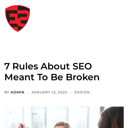
Skip
to
content
Tog
me
7 Rules About SEO
Meant To Be Broken
BY
ADMIN
JANUARY 12, 2022
DESIGN